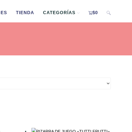
DES
TIENDA
CATEGORÍAS
$
0
ALTERNAR
BÚSQUEDA
DE
LA
WEB