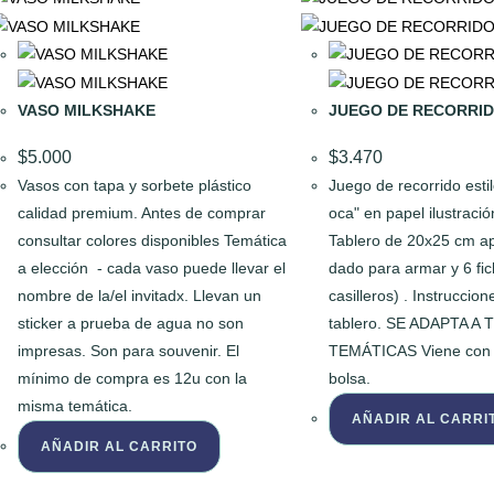
VASO MILKSHAKE
JUEGO DE RECORRI
$
5.000
$
3.470
Vasos con tapa y sorbete plástico
Juego de recorrido estil
calidad premium. Antes de comprar
oca" en papel ilustraci
consultar colores disponibles Temática
Tablero de 20x25 cm a
a elección - cada vaso puede llevar el
dado para armar y 6 fi
nombre de la/el invitadx. Llevan un
casilleros) . Instruccio
sticker a prueba de agua no son
tablero. SE ADAPTA A
impresas. Son para souvenir. El
TEMÁTICAS Viene con b
mínimo de compra es 12u con la
bolsa.
misma temática.
AÑADIR AL CARRI
AÑADIR AL CARRITO