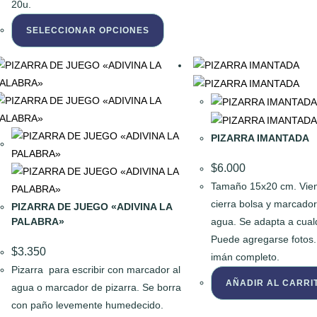
20u.
Este
SELECCIONAR OPCIONES
producto
tiene
múltiples
variantes.
Las
opciones
PIZARRA IMANTADA
se
pueden
$
6.000
elegir
Tamaño 15x20 cm. Vien
en
cierra bolsa y marcador
PIZARRA DE JUEGO «ADIVINA LA
la
PALABRA»
agua. Se adapta a cualq
página
Puede agregarse fotos.
$
3.350
de
imán completo.
producto
Pizarra para escribir con marcador al
AÑADIR AL CARRI
agua o marcador de pizarra. Se borra
con paño levemente humedecido.