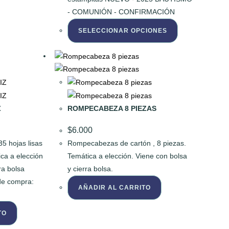
- COMUNIÓN - CONFIRMACIÓN
Este
SELECCIONAR OPCIONES
producto
tiene
múltiples
variantes.
Las
opciones
Z
ROMPECABEZA 8 PIEZAS
se
pueden
$
6.000
elegir
35 hojas lisas
Rompecabezas de cartón , 8 piezas.
en
ica a elección
Temática a elección. Viene con bolsa
la
ra bolsa
y cierra bolsa.
página
de compra:
AÑADIR AL CARRITO
de
producto
TO