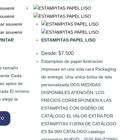
PINTAR
ESTAMPITAS PAPEL LISO
Desde:
$
7.500
Estampitas de papel ilustración
ble tamaño
Impresas en una sola cara Packaging
mente Cada
de entrega: Una única bolsa de tela
es aptos de
personalizada DOS MEDIDAS
izada El mínimo
DISPONIBLES ATENCIÓN: LOS
elegir la
PRECIOS CORRESPONDEN A LAS
ESTAMPITAS CON DISEÑO DE
CATÁLOGO EL VALOR EXTRA POR
TO
ESTAMPITAS FUERA DE CATÁLOGO
ES $4.000 CATALOGO catalogo
estampitas NUEVO - 2025 BAUTISMO