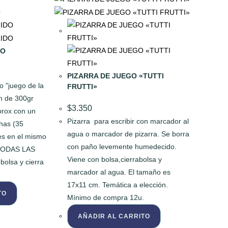
DO
PIZARRA DE JUEGO «TUTTI
o "juego de la
FRUTTI»
ón de 300gr
$
3.350
prox con un
Pizarra para escribir con marcador al
chas (35
agua o marcador de pizarra. Se borra
nes en el mismo
con paño levemente humedecido.
 TODAS LAS
Viene con bolsa,cierrabolsa y
olsa y cierra
marcador al agua. El tamaño es
17x11 cm. Temática a elección.
TO
Mínimo de compra 12u.
AÑADIR AL CARRITO