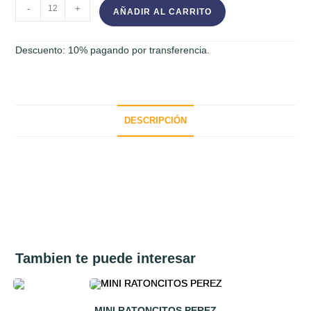
IDENTIFICADOR
-
+
AÑADIR AL CARRITO
DE
MOCHILA
Descuento: 10% pagando por transferencia.
/
LLAVERO
DE
POLIMERO
DESCRIPCIÓN
cantidad
Tambien te puede interesar
MINI RATONCITOS PEREZ