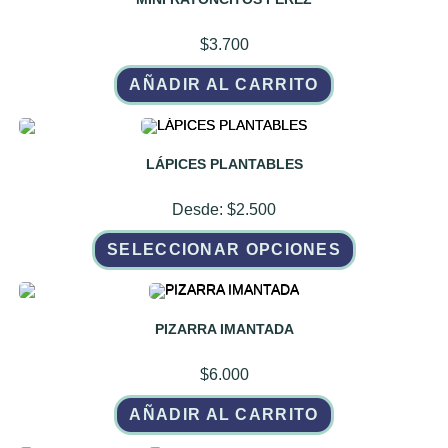
$
3.700
AÑADIR AL CARRITO
LÁPICES PLANTABLES
Desde:
$
2.500
Este
SELECCIONAR OPCIONES
producto
tiene
múltiples
variantes.
Las
opciones
PIZARRA IMANTADA
se
pueden
elegir
$
6.000
en
la
página
AÑADIR AL CARRITO
de
producto