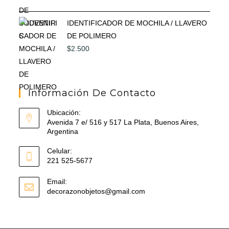
IDENTIFICADOR DE MOCHILA / LLAVERO
DE POLIMERO
$
2.500
Información De Contacto
Ubicación:
Avenida 7 e/ 516 y 517 La Plata, Buenos Aires,
Argentina
Celular:
221 525-5677
Email:
Se
decorazonobjetos@gmail.com
abre
en
tu
aplicación