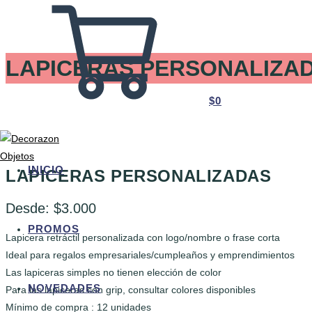
Ir
LAPICERAS PERSONALIZA
al
contenido
$
0
INICIO
LAPICERAS PERSONALIZADAS
Desde:
$
3.000
PROMOS
Lapicera retráctil personalizada con logo/nombre o frase corta
Ideal para regalos empresariales/cumpleaños y emprendimientos
Las lapiceras simples no tienen elección de color
NOVEDADES
Para las lapiceras con grip, consultar colores disponibles
Mínimo de compra : 12 unidades