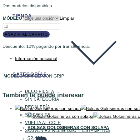
Dos modelos disponibles
TIENDA
MODELO
Limpiar
LAPICERAS
PERSONALIZADAS
AÑADIR AL CARRITO
cantidad
Descuento: 10% pagando por transferencia.
Información adicional
CATEGORÍAS
MODELO
SIMPLE, CON GRIP
DECO-FIESTA
Tambien te puede interesar
SIN CATEGORIA
REGALERÍA
SOUVENIRS
VUELTA AL COLE
BOLSAS GOLOSINERAS CON SOLAPA
SOUVENIRS RELIGIOSO Y ESTAMPITAS
$
2.400