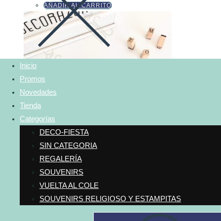
web
AÑADIR AL CARRITO
LA
WEB
Inicio
Promos
Novedades
Tienda
Categorías
DECO-FIESTA
SIN CATEGORIA
REGALERÍA
SOUVENIRS
VUELTA AL COLE
SOUVENIRS RELIGIOSO Y ESTAMPITAS