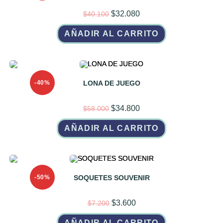
El
El
$
32.080
$
40.100
precio
precio
original
actual
AÑADIR AL CARRITO
era:
es:
$40.100.
$32.080.
-40%
LONA DE JUEGO
El
El
$
34.800
$
58.000
precio
precio
original
actual
AÑADIR AL CARRITO
era:
es:
$58.000.
$34.800.
-50%
SOQUETES SOUVENIR
El
El
$
3.600
$
7.200
precio
precio
original
actual
AÑADIR AL CARRITO
era:
es: