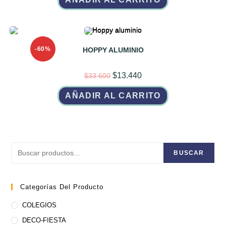
$7.200.
$3.600.
-60%
HOPPY ALUMINIO
El
El
$
13.440
$
33.600
precio
precio
original
actual
AÑADIR AL CARRITO
era:
es:
$33.600.
$13.440.
Buscar
BUSCAR
Categorías Del Producto
COLEGIOS
DECO-FIESTA