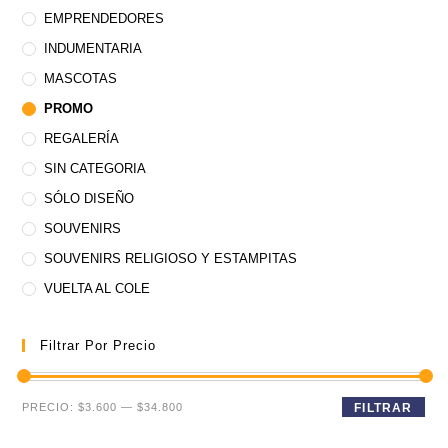
EMPRENDEDORES
INDUMENTARIA
MASCOTAS
PROMO
REGALERÍA
SIN CATEGORIA
SÓLO DISEÑO
SOUVENIRS
SOUVENIRS RELIGIOSO Y ESTAMPITAS
VUELTA AL COLE
Filtrar Por Precio
Precio
Precio
PRECIO:
$3.600
—
$34.800
FILTRAR
mínimo
máximo