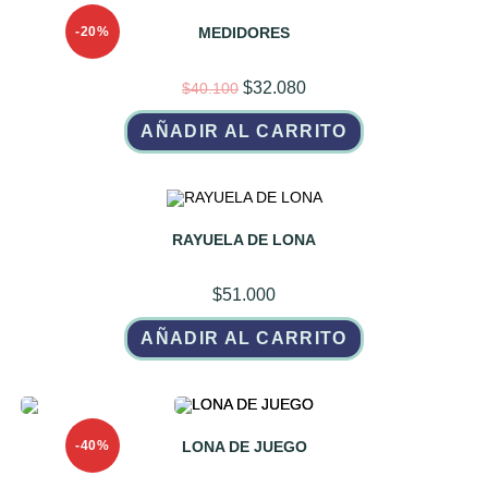
-20%
MEDIDORES
El
El
$
32.080
$
40.100
precio
precio
original
actual
AÑADIR AL CARRITO
era:
es:
$40.100.
$32.080.
RAYUELA DE LONA
$
51.000
AÑADIR AL CARRITO
-40%
LONA DE JUEGO