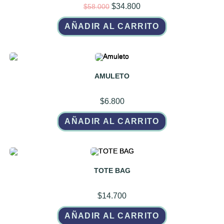
El
El
$
34.800
$
58.000
precio
precio
original
actual
AÑADIR AL CARRITO
era:
es:
$58.000.
$34.800.
AMULETO
$
6.800
AÑADIR AL CARRITO
TOTE BAG
$
14.700
AÑADIR AL CARRITO