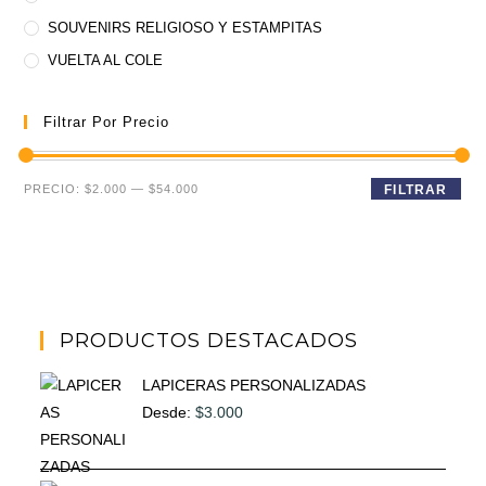
SOUVENIRS RELIGIOSO Y ESTAMPITAS
VUELTA AL COLE
Filtrar Por Precio
Precio
Precio
PRECIO:
$2.000
—
$54.000
FILTRAR
mínimo
máximo
PRODUCTOS DESTACADOS
LAPICERAS PERSONALIZADAS
Desde:
$
3.000