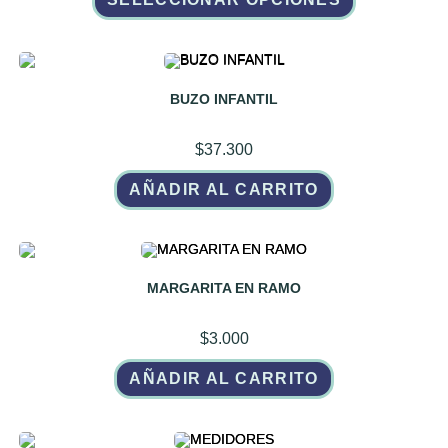
tiene
múltiples
variantes.
Las
opciones
se
pueden
BUZO INFANTIL
elegir
en
la
$
37.300
página
de
producto
AÑADIR AL CARRITO
MARGARITA EN RAMO
$
3.000
AÑADIR AL CARRITO