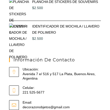
PLANCHA DE STICKERS DE SOUVENIRS
$
2.500
IDENTIFICADOR DE MOCHILA / LLAVERO
DE POLIMERO
$
2.500
Información De Contacto
Ubicación:
Avenida 7 e/ 516 y 517 La Plata, Buenos Aires,
Argentina
Celular:
221 525-5677
Email:
Se
decorazonobjetos@gmail.com