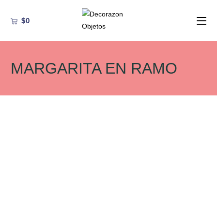
Ir
al
$
0
contenido
MARGARITA EN RAMO