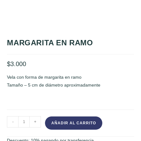
MARGARITA EN RAMO
$
3.000
Vela con forma de margarita en ramo
Tamaño – 5 cm de diámetro aproximadamente
MARGARITA
-
+
AÑADIR AL CARRITO
EN
RAMO
Descuento: 10% pagando por transferencia.