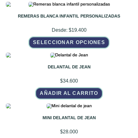
REMERAS BLANCA INFANTIL PERSONALIZADAS
Desde:
$
19.400
Este
SELECCIONAR OPCIONES
producto
tiene
múltiples
variantes.
Las
opciones
DELANTAL DE JEAN
se
pueden
elegir
$
34.600
en
la
página
AÑADIR AL CARRITO
de
producto
MINI DELANTAL DE JEAN
$
28.000