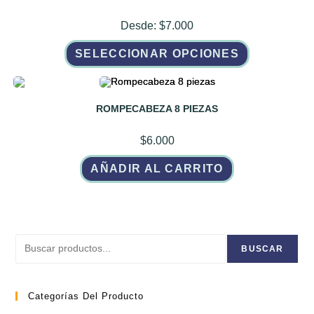
pueden
elegir
Desde:
$
7.000
en
la
Este
página
SELECCIONAR OPCIONES
producto
de
tiene
producto
múltiples
variantes.
Las
opciones
ROMPECABEZA 8 PIEZAS
se
pueden
elegir
$
6.000
en
la
página
AÑADIR AL CARRITO
de
producto
Buscar
BUSCAR
Categorías Del Producto