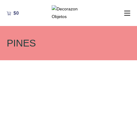
Ir
al
$
0
contenido
PINES