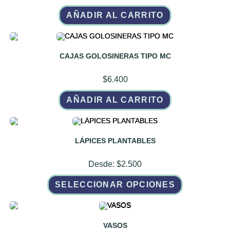
AÑADIR AL CARRITO
CAJAS GOLOSINERAS TIPO MC
$
6.400
AÑADIR AL CARRITO
LÁPICES PLANTABLES
Desde:
$
2.500
Este
SELECCIONAR OPCIONES
producto
tiene
múltiples
variantes.
Las
opciones
VASOS
se