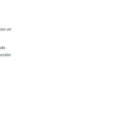
 con un
ado
ección