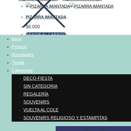
PIZARRA IMANTADA
$
6.000
AÑADIR AL CARRITO
Inicio
Promos
Novedades
MEMOTEST8
Tienda
$
5.320
Categorías
AÑADIR AL CARRITO
DECO-FIESTA
SIN CATEGORIA
REGALERÍA
SOUVENIRS
JUEGO DE MESA SOUVENIR TIPO LUDO
VUELTA AL COLE
$
3.470
SOUVENIRS RELIGIOSO Y ESTAMPITAS
AÑADIR AL CARRITO