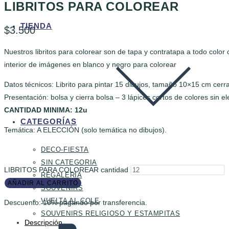
LIBRITOS PARA COLOREAR
TIENDA
$
3.500
Nuestros libritos para colorear son de tapa y contratapa a todo color
interior de imágenes en blanco y negro para colorear
Datos técnicos: Librito para pintar 15 dibujos, tamaño 10×15 cm cerr
Presentación: bolsa y cierra bolsa – 3 lápices cortos de colores sin el
CANTIDAD MINIMA: 12u
CATEGORÍAS
Temática: A ELECCIÓN (solo temática no dibujos).
DECO-FIESTA
SIN CATEGORIA
LIBRITOS PARA COLOREAR cantidad
REGALERÍA
AÑADIR AL CARRITO
SOUVENIRS
VUELTA AL COLE
Descuento: 10% pagando por transferencia.
SOUVENIRS RELIGIOSO Y ESTAMPITAS
Descripción