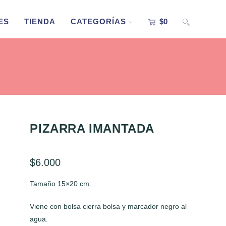
ALTERNAR
ES
TIENDA
CATEGORÍAS
$
0
BÚSQUEDA
DE
PIZARRA IMANTADA
LA
$
6.000
Tamaño 15×20 cm.
WEB
Viene con bolsa cierra bolsa y marcador negro al
agua.