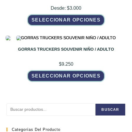
Desde:
$
3.000
Este
SELECCIONAR OPCIONES
producto
tiene
múltiples
variantes.
Las
opciones
se
pueden
GORRAS TRUCKERS SOUVENIR NIÑO / ADULTO
elegir
en
la
$
9.250
página
de
Este
producto
SELECCIONAR OPCIONES
producto
tiene
múltiples
variantes.
Las
opciones
se
pueden
Buscar
elegir
BUSCAR
en
la
página
de
Categorías Del Producto
producto