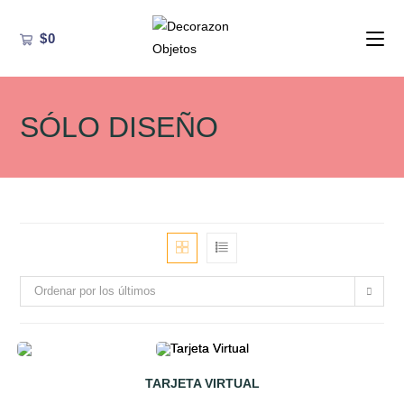
Ir
al
$
0
contenido
SÓLO DISEÑO
Ordenar por los últimos
TARJETA VIRTUAL