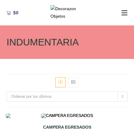
Ir
al
$
0
contenido
INDUMENTARIA
Ordenar por los últimos
CAMPERA EGRESADOS