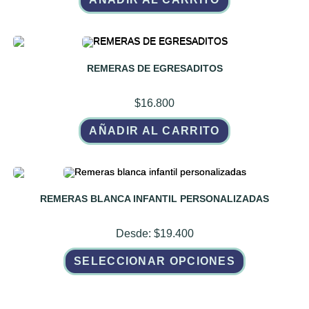
REMERAS DE EGRESADITOS
$
16.800
AÑADIR AL CARRITO
REMERAS BLANCA INFANTIL PERSONALIZADAS
Desde:
$
19.400
Este
SELECCIONAR OPCIONES
producto
tiene
múltiples
variantes.
Las