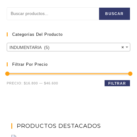
opciones
se
pueden
Buscar
elegir
BUSCAR
en
la
página
de
Categorías Del Producto
producto
INDUMENTARIA (5)
×
Filtrar Por Precio
Precio
Precio
PRECIO:
$16.800
—
$46.600
FILTRAR
mínimo
máximo
PRODUCTOS DESTACADOS