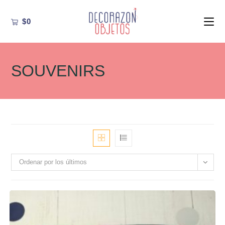
Ir
al
$
0
contenido
SOUVENIRS
Ordenar por los últimos