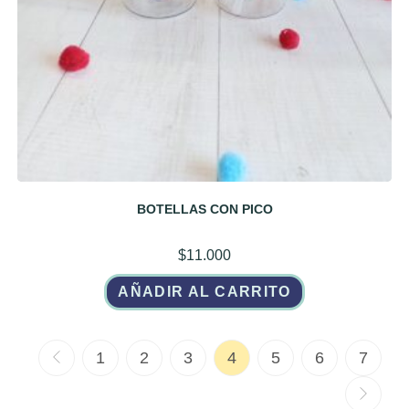
BOTELLAS CON PICO
$
11.000
AÑADIR AL CARRITO
1
2
3
4
5
6
7