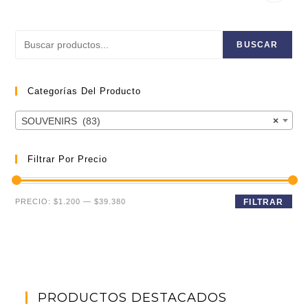
Buscar
BUSCAR
Categorías Del Producto
SOUVENIRS (83)
×
Filtrar Por Precio
Precio
Precio
PRECIO:
$1.200
—
$39.380
FILTRAR
mínimo
máximo
PRODUCTOS DESTACADOS