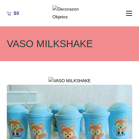
Ir
al
$
0
contenido
VASO MILKSHAKE