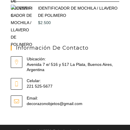
IDENTIFICADOR DE MOCHILA / LLAVERO
DE POLIMERO
$
2.500
Información De Contacto
Ubicación:
Avenida 7 e/ 516 y 517 La Plata, Buenos Aires,
Argentina
Celular:
221 525-5677
Email:
Se
decorazonobjetos@gmail.com
abre
en
tu
aplicación