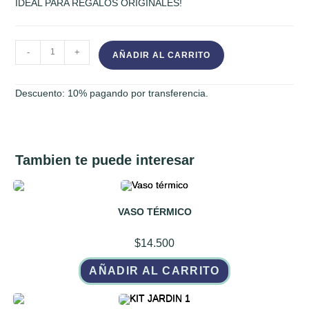
IDEAL PARA REGALOS ORIGINALES!
VASO
-
+
AÑADIR AL CARRITO
DE
CAFE
Descuento: 10% pagando por transferencia.
+
BOLSA
DE
TELA
Tambien te puede interesar
cantidad
VASO TÉRMICO
$
14.500
AÑADIR AL CARRITO