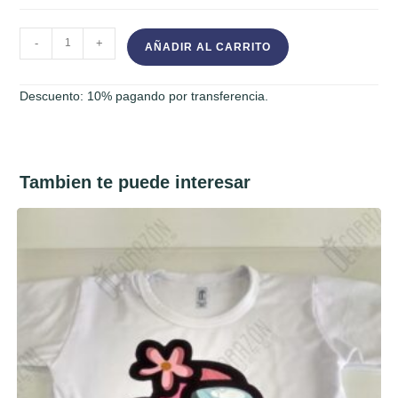
KIT
-
+
AÑADIR AL CARRITO
JARDIN
4
Descuento: 10% pagando por transferencia.
cantidad
Tambien te puede interesar