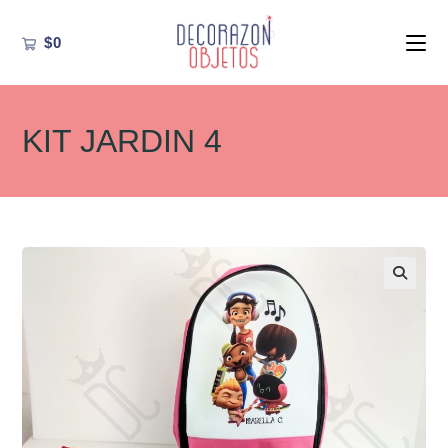
Ir
al
$
0
contenido
KIT JARDIN 4