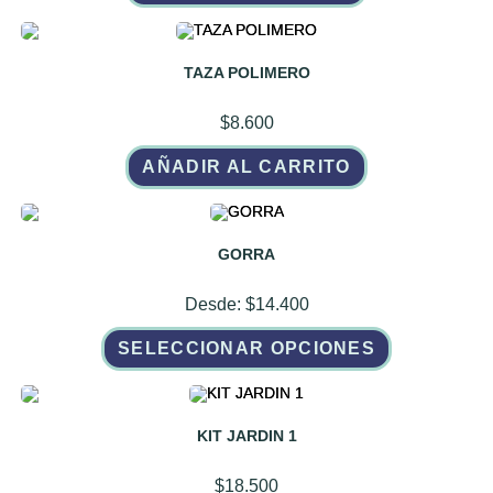
TAZA POLIMERO
$
8.600
AÑADIR AL CARRITO
GORRA
Desde:
$
14.400
Este
SELECCIONAR OPCIONES
producto
tiene
múltiples
variantes.
Las
opciones
KIT JARDIN 1
se
pueden
elegir
$
18.500
en