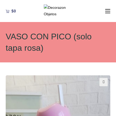
Ir
al
$
0
contenido
VASO CON PICO (solo
tapa rosa)
🔍