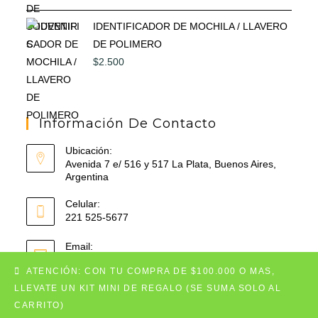
IDENTIFICADOR DE MOCHILA / LLAVERO
DE POLIMERO
$
2.500
Información De Contacto
Ubicación:
Avenida 7 e/ 516 y 517 La Plata, Buenos Aires,
Argentina
Celular:
221 525-5677
Email:
Se
decorazonobjetos@gmail.com
abre
ATENCIÓN: CON TU COMPRA DE $100.000 O MAS,
en
LLEVATE UN KIT MINI DE REGALO (SE SUMA SOLO AL
tu
CARRITO)
aplicación