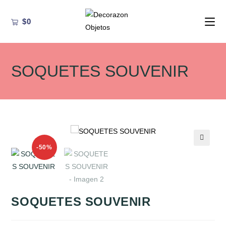
Ir
al
$
0
contenido
SOQUETES SOUVENIR
-50%
🔍
SOQUETES SOUVENIR