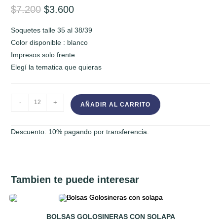
El
El
$
7.200
$
3.600
precio
precio
original
actual
era:
es:
Soquetes talle 35 al 38/39
$7.200.
$3.600.
Color disponible : blanco
Impresos solo frente
Elegí la tematica que quieras
SOQUETES
-
+
AÑADIR AL CARRITO
SOUVENIR
cantidad
Descuento: 10% pagando por transferencia.
Tambien te puede interesar
BOLSAS GOLOSINERAS CON SOLAPA