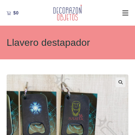
Ir
al
$
0
contenido
Llavero destapador