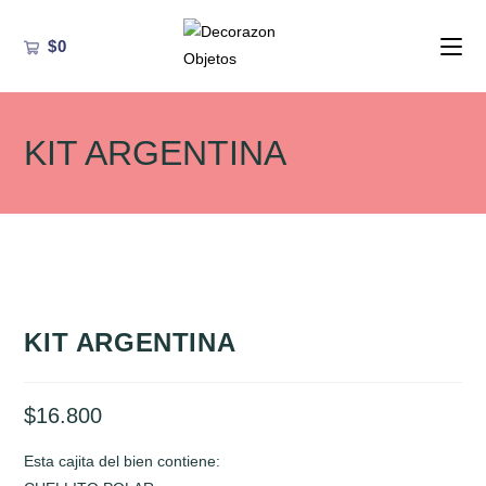
Ir
al
$
0
contenido
KIT ARGENTINA
KIT ARGENTINA
$
16.800
Esta cajita del bien contiene: