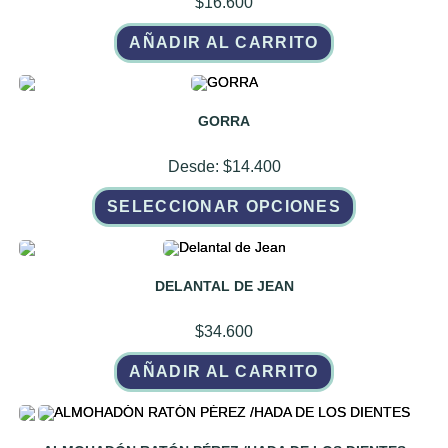
$
16.600
AÑADIR AL CARRITO
GORRA
Desde:
$
14.400
Este
SELECCIONAR OPCIONES
producto
tiene
múltiples
variantes.
Las
opciones
DELANTAL DE JEAN
se
pueden
elegir
$
34.600
en
la
página
AÑADIR AL CARRITO
de
producto