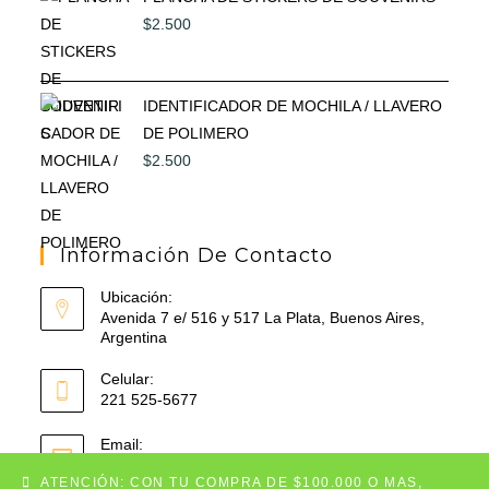
$
2.500
IDENTIFICADOR DE MOCHILA / LLAVERO
DE POLIMERO
$
2.500
Información De Contacto
Ubicación:
Avenida 7 e/ 516 y 517 La Plata, Buenos Aires,
Argentina
Celular:
221 525-5677
Email:
Se
decorazonobjetos@gmail.com
ATENCIÓN: CON TU COMPRA DE $100.000 O MAS,
abre