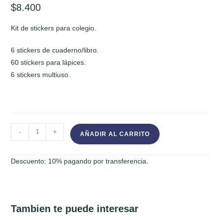
$
8.400
Kit de stickers para colegio.
6 stickers de cuaderno/libro.
60 stickers para lápices.
6 stickers multiuso.
KIT
-
+
AÑADIR AL CARRITO
5
-
Descuento: 10% pagando por transferencia.
STICKERS
ESCOLARES
cantidad
Tambien te puede interesar