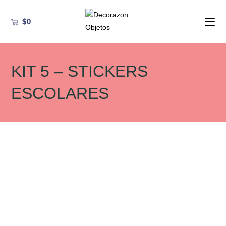
Ir
al
$
0
contenido
KIT 5 – STICKERS
ESCOLARES