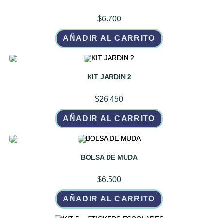
pueden
elegir
$
6.700
en
la
página
AÑADIR AL CARRITO
de
producto
KIT JARDIN 2
$
26.450
AÑADIR AL CARRITO
BOLSA DE MUDA
$
6.500
AÑADIR AL CARRITO