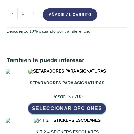
MOCHILA
-
+
AÑADIR AL CARRITO
DE
ACROCEL
Descuento: 10% pagando por transferencia.
LISA
cantidad
Tambien te puede interesar
SEPARADORES PARA ASIGNATURAS
Desde:
$
5.700
Este
SELECCIONAR OPCIONES
producto
tiene
múltiples
variantes.
Las
opciones
KIT 2 – STICKERS ESCOLARES
se