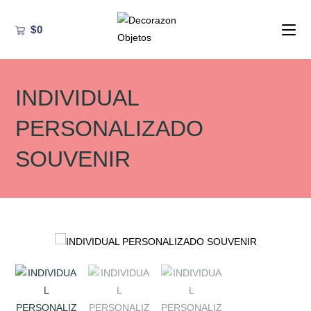
Ir
al
$
0
contenido
INDIVIDUAL
PERSONALIZADO
SOUVENIR