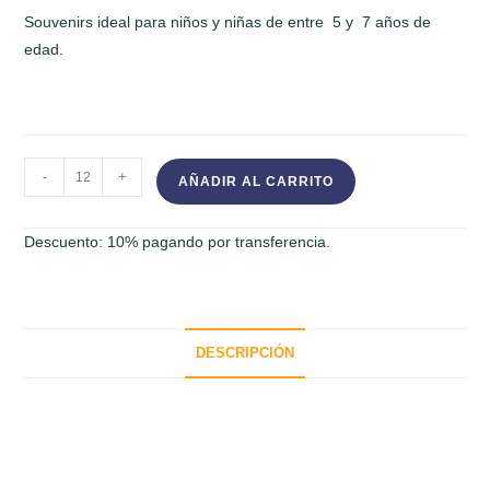
Souvenirs ideal para niños y niñas de entre 5 y 7 años de
edad.
Mini
-
+
AÑADIR AL CARRITO
Almohadón
del
Descuento: 10% pagando por transferencia.
Ratón
Pérez
Souvenirs
cantidad
DESCRIPCIÓN