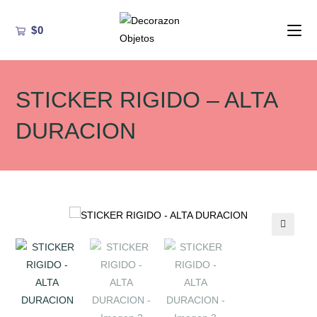
Ir
al
$
0
contenido
STICKER RIGIDO – ALTA
DURACION
🔍