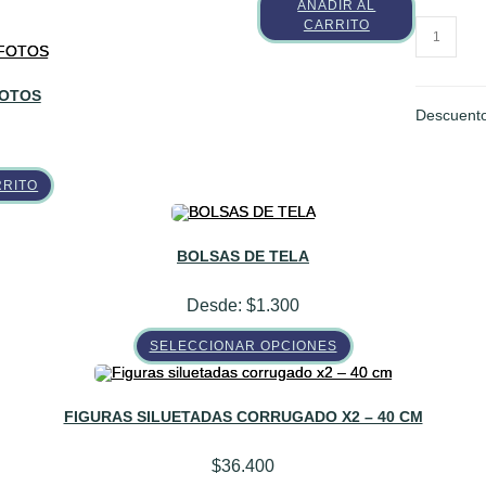
AÑADIR AL
CARRITO
POCHOC
cantidad
FOTOS
Descuento
RRITO
BOLSAS DE TELA
Desde:
$
1.300
Este
SELECCIONAR OPCIONES
producto
tiene
múltiples
variantes.
Las
FIGURAS SILUETADAS CORRUGADO X2 – 40 CM
opciones
se
pueden
$
36.400
elegir