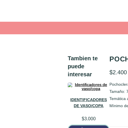
Tambien te
POC
puede
$
2.400
interesar
Pochocler
Tamaño: 
Temática 
IDENTIFICADORES
DE VASO/COPA
Mínimo de
$
3.000