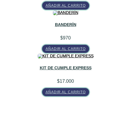
en
la
AÑADIR AL CARRITO
página
de
producto
BANDERÍN
$
970
AÑADIR AL CARRITO
KIT DE CUMPLE EXPRESS
$
17.000
AÑADIR AL CARRITO