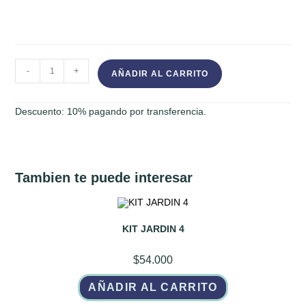
Jarro
-
+
AÑADIR AL CARRITO
térmico
con
Descuento: 10% pagando por transferencia.
bolsa
de
tela
cantidad
Tambien te puede interesar
KIT JARDIN 4
$
54.000
AÑADIR AL CARRITO