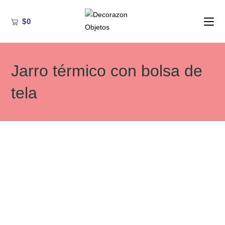
Ir
al
$
0
contenido
Jarro térmico con bolsa de
tela