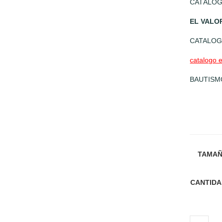
CATÁLO
EL VALO
CATALO
catalogo 
BAUTISM
TAMA
CANTID
ESTAMPI