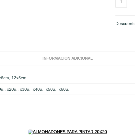
PAPEL
LISO
cantidad
Descuento
INFORMACIÓN ADICIONAL
x6cm, 12x5cm
u., x20u., x30u., x40u., x50u., x60u.