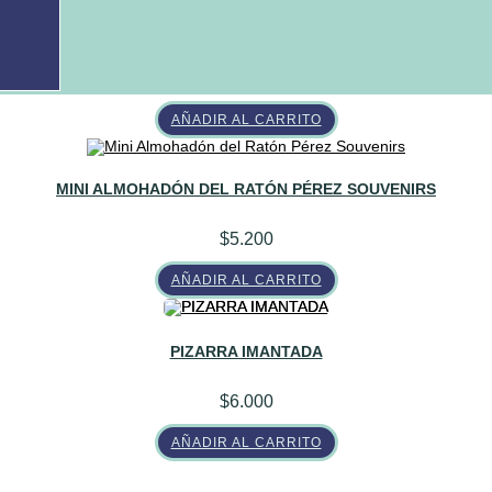
variantes.
Las
ABC IMANTADO
opciones
se
pueden
$
3.300
elegir
en
la
AÑADIR AL CARRITO
página
de
producto
MINI ALMOHADÓN DEL RATÓN PÉREZ SOUVENIRS
$
5.200
AÑADIR AL CARRITO
PIZARRA IMANTADA
$
6.000
AÑADIR AL CARRITO