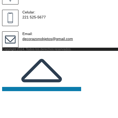
Celular:
221 525-5677
Email:
Se
decorazonobjetos@gmail.com
abre
en
Copyright 2024. Todos los derechos reservados.
tu
aplicación