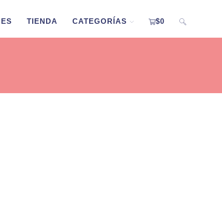
DES
TIENDA
CATEGORÍAS
$
0
ALTERNAR
BÚSQUEDA
DE
LA
WEB