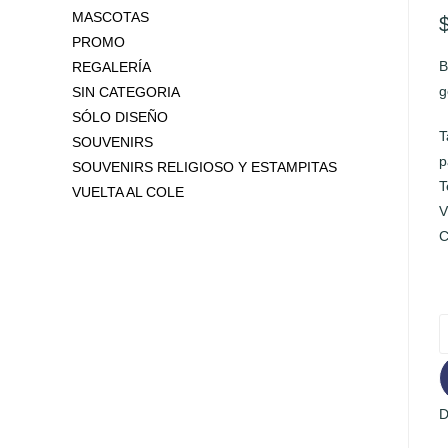
MASCOTAS
PROMO
B
REGALERÍA
g
SIN CATEGORIA
SÓLO DISEÑO
T
SOUVENIRS
p
SOUVENIRS RELIGIOSO Y ESTAMPITAS
T
VUELTA AL COLE
V
C
B
G
c
D