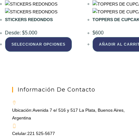
STICKERS REDONDOS
TOPPERS DE CUPCA
Desde:
$
5.000
$
600
Este
SELECCIONAR OPCIONES
AÑADIR AL CARRI
producto
tiene
múltiples
variantes.
Las
opciones
Información De Contacto
se
pueden
Ubicación:
Avenida 7 e/ 516 y 517 La Plata, Buenos Aires,
elegir
Argentina
en
la
Celular:
221 525-5677
página