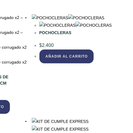
POCHOCLERAS
$
2.400
AÑADIR AL CARRITO
S DE
 CM
TO