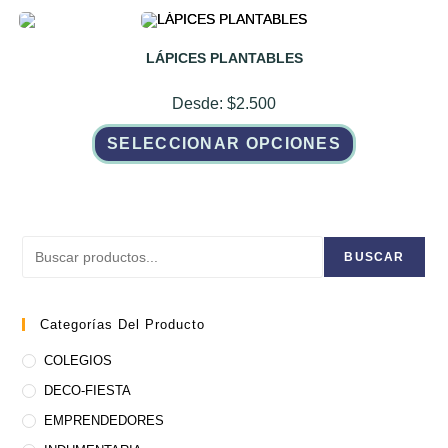
LÁPICES PLANTABLES
Desde:
$
2.500
Este
SELECCIONAR OPCIONES
producto
tiene
múltiples
variantes.
Las
opciones
se
pueden
Buscar
elegir
BUSCAR
en
la
página
de
Categorías Del Producto
producto
COLEGIOS
DECO-FIESTA
EMPRENDEDORES