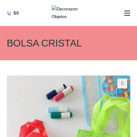
Ir
al
$
0
contenido
BOLSA CRISTAL
🔍